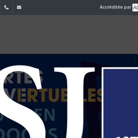
Accréditée par
dIn
YouTube
+961 (1) 421 000
info@usj.edu.lb