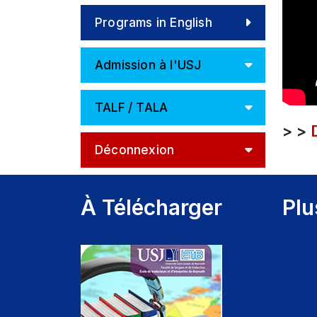
religieuses
Programs in English
Admission à l'USJ
TALF / TALA
> >
Déconnexion
À Télécharger
Plu