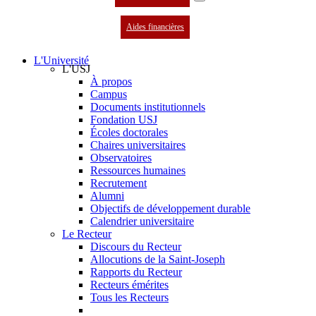
Aides financières
L'Université
L'USJ
À propos
Campus
Documents institutionnels
Fondation USJ
Écoles doctorales
Chaires universitaires
Observatoires
Ressources humaines
Recrutement
Alumni
Objectifs de développement durable
Calendrier universitaire
Le Recteur
Discours du Recteur
Allocutions de la Saint-Joseph
Rapports du Recteur
Recteurs émérites
Tous les Recteurs