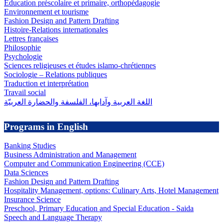
Éducation préscolaire et primaire, orthopédagogie
Environnement et tourisme
Fashion Design and Pattern Drafting
Histoire-Relations internationales
Lettres françaises
Philosophie
Psychologie
Sciences religieuses et études islamo-chrétiennes
Sociologie – Relations publiques
Traduction et interprétation
Travail social
اللغة العربية وآدابها، الفلسفة والحضارة العربيّة
Programs in English
Banking Studies
Business Administration and Management
Computer and Communication Engineering (CCE)
Data Sciences
Fashion Design and Pattern Drafting
Hospitality Management, options: Culinary Arts, Hotel Management
Insurance Science
Preschool, Primary Education and Special Education - Saida
Speech and Language Therapy