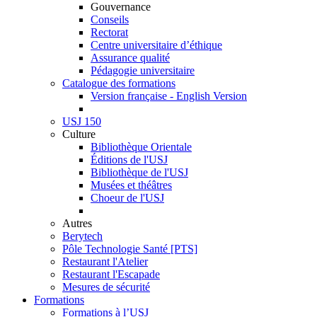
Gouvernance
Conseils
Rectorat
Centre universitaire d’éthique
Assurance qualité
Pédagogie universitaire
Catalogue des formations
Version française - English Version
USJ 150
Culture
Bibliothèque Orientale
Éditions de l'USJ
Bibliothèque de l'USJ
Musées et théâtres
Choeur de l'USJ
Autres
Berytech
Pôle Technologie Santé [PTS]
Restaurant l'Atelier
Restaurant l'Escapade
Mesures de sécurité
Formations
Formations à l’USJ