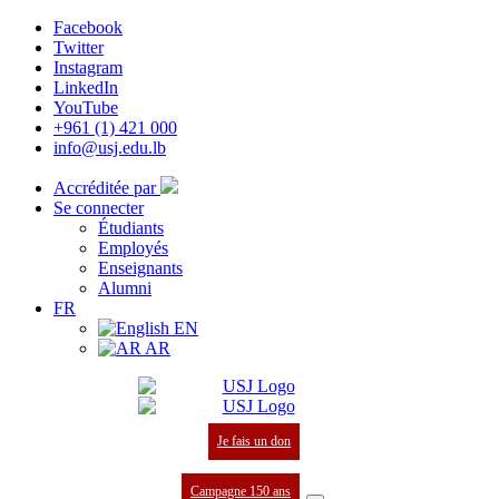
Facebook
Twitter
Instagram
LinkedIn
YouTube
+961 (1) 421 000
info@usj.edu.lb
Accréditée par
Se connecter
Étudiants
Employés
Enseignants
Alumni
FR
EN
AR
Je fais un don
Campagne 150 ans