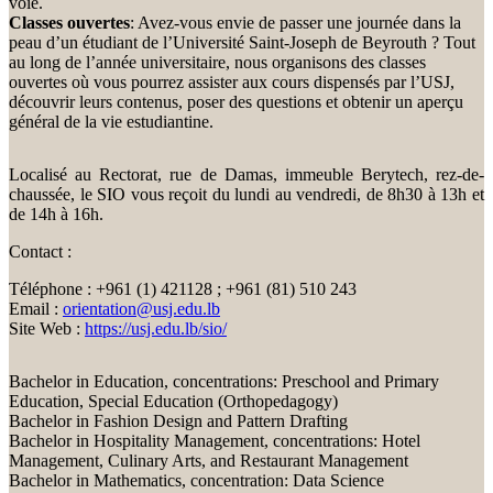
voie.
Classes ouvertes
: Avez-vous envie de passer une journée dans la
peau d’un étudiant de l’Université Saint-Joseph de Beyrouth ? Tout
au long de l’année universitaire, nous organisons des classes
ouvertes où vous pourrez assister aux cours dispensés par l’USJ,
découvrir leurs contenus, poser des questions et obtenir un aperçu
général de la vie estudiantine.
Localisé au Rectorat, rue de Damas, immeuble Berytech, rez-de-
chaussée, le SIO vous reçoit du lundi au vendredi, de 8h30 à 13h et
de 14h à 16h.
Contact :
Téléphone : +961 (1) 421128 ; +961 (81) 510 243
Email :
orientation@usj.edu.lb
Site Web :
https://usj.edu.lb/sio/
Bachelor in Education, concentrations: Preschool and Primary
Education, Special Education (Orthopedagogy)
Bachelor in Fashion Design and Pattern Drafting
Bachelor in Hospitality Management, concentrations: Hotel
Management, Culinary Arts, and Restaurant Management
Bachelor in Mathematics, concentration: Data Science