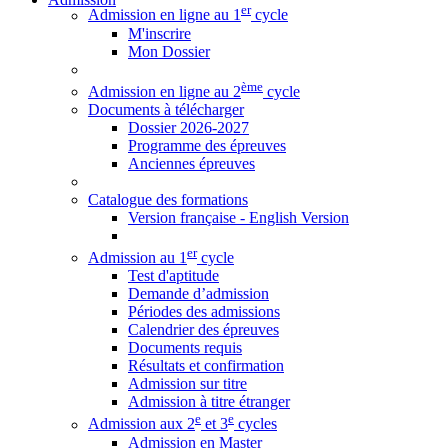
er
Admission en ligne au 1
cycle
M'inscrire
Mon Dossier
ème
Admission en ligne au 2
cycle
Documents à télécharger
Dossier 2026-2027
Programme des épreuves
Anciennes épreuves
Catalogue des formations
Version française - English Version
er
Admission au 1
cycle
Test d'aptitude
Demande d’admission
Périodes des admissions
Calendrier des épreuves
Documents requis
Résultats et confirmation
Admission sur titre
Admission à titre étranger
e
e
Admission aux 2
et 3
cycles
Admission en Master