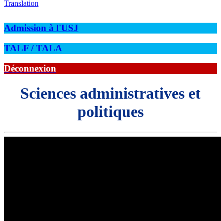
Translation
Admission à l'USJ
TALF / TALA
Déconnexion
Sciences administratives et
politiques