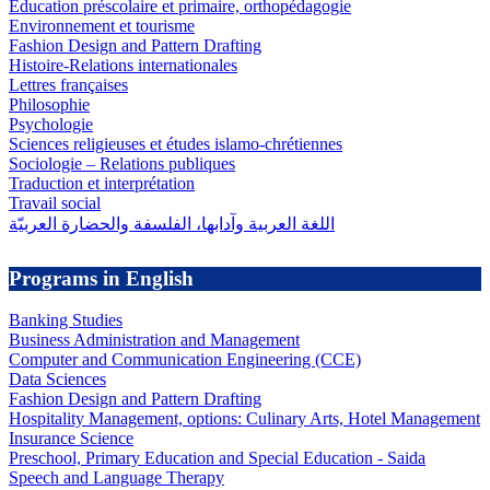
Éducation préscolaire et primaire, orthopédagogie
Environnement et tourisme
Fashion Design and Pattern Drafting
Histoire-Relations internationales
Lettres françaises
Philosophie
Psychologie
Sciences religieuses et études islamo-chrétiennes
Sociologie – Relations publiques
Traduction et interprétation
Travail social
اللغة العربية وآدابها، الفلسفة والحضارة العربيّة
Programs in English
Banking Studies
Business Administration and Management
Computer and Communication Engineering (CCE)
Data Sciences
Fashion Design and Pattern Drafting
Hospitality Management, options: Culinary Arts, Hotel Management
Insurance Science
Preschool, Primary Education and Special Education - Saida
Speech and Language Therapy