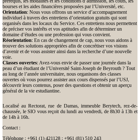
prérequis, les modalités et les conditions d’admission, les coûts, les
bourses et les aides financières proposées par l’Université, etc.
Orientation
: Nous vous offrons un service d’accompagnement
individuel à travers des entretiens d’orientation gratuits qui sont
organisés dans les locaux du Service. Ces entretiens nous permettent
de préciser vos intérêts et vos aptitudes afin de déterminer un
domaine d’études ou une profession qui vous convient.
Réorientation
: En cas de changement de cap, nous vous aidons à
trouver des solutions appropriées afin de concrétiser vos visions
d’avenir et de vous assister ainsi dans la recherche d’une nouvelle
voie.
Classes ouvertes
: Avez-vous envie de passer une journée dans la
peau d’un étudiant de l’Université Saint-Joseph de Beyrouth ? Tout
au long de l’année universitaire, nous organisons des classes
ouvertes où vous pourrez assister aux cours dispensés par l’USJ,
découvrir leurs contenus, poser des questions et obtenir un aperçu
général de la vie estudiantine.
Localisé au Rectorat, rue de Damas, immeuble Berytech, rez-de-
chaussée, le SIO vous reçoit du lundi au vendredi, de 8h30 à 13h et
de 14h à 16h.
Contact :
Téléphone : +961 (1) 421128 ; +961 (81) 510 243