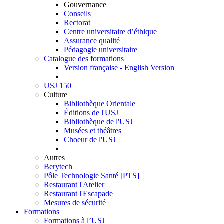
Gouvernance
Conseils
Rectorat
Centre universitaire d’éthique
Assurance qualité
Pédagogie universitaire
Catalogue des formations
Version française - English Version
USJ 150
Culture
Bibliothèque Orientale
Éditions de l'USJ
Bibliothèque de l'USJ
Musées et théâtres
Choeur de l'USJ
Autres
Berytech
Pôle Technologie Santé [PTS]
Restaurant l'Atelier
Restaurant l'Escapade
Mesures de sécurité
Formations
Formations à l’USJ