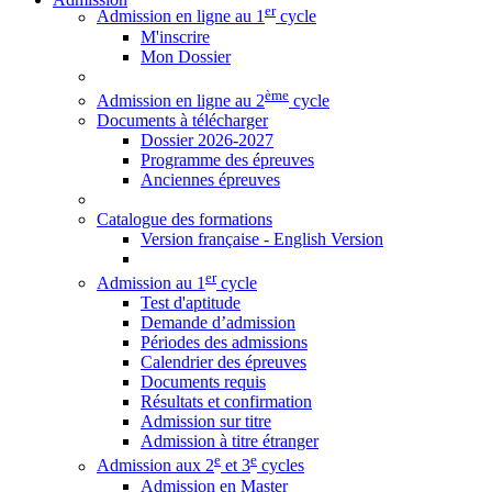
er
Admission en ligne au 1
cycle
M'inscrire
Mon Dossier
ème
Admission en ligne au 2
cycle
Documents à télécharger
Dossier 2026-2027
Programme des épreuves
Anciennes épreuves
Catalogue des formations
Version française - English Version
er
Admission au 1
cycle
Test d'aptitude
Demande d’admission
Périodes des admissions
Calendrier des épreuves
Documents requis
Résultats et confirmation
Admission sur titre
Admission à titre étranger
e
e
Admission aux 2
et 3
cycles
Admission en Master