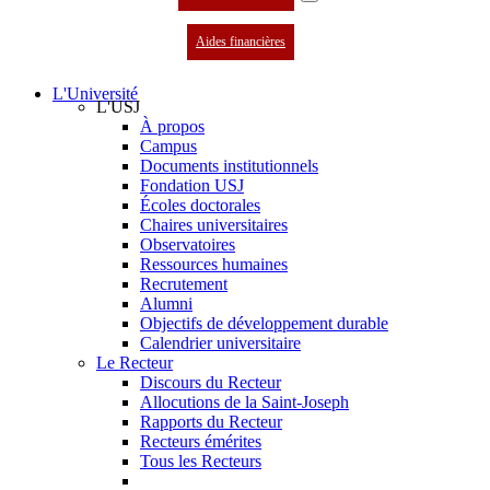
Aides financières
L'Université
L'USJ
À propos
Campus
Documents institutionnels
Fondation USJ
Écoles doctorales
Chaires universitaires
Observatoires
Ressources humaines
Recrutement
Alumni
Objectifs de développement durable
Calendrier universitaire
Le Recteur
Discours du Recteur
Allocutions de la Saint-Joseph
Rapports du Recteur
Recteurs émérites
Tous les Recteurs