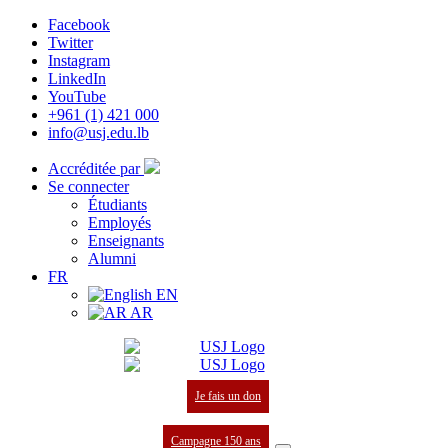
Facebook
Twitter
Instagram
LinkedIn
YouTube
+961 (1) 421 000
info@usj.edu.lb
Accréditée par
Se connecter
Étudiants
Employés
Enseignants
Alumni
FR
EN
AR
Je fais un don
Campagne 150 ans