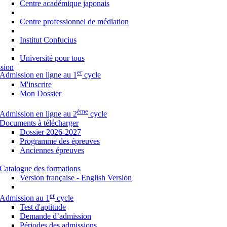
Centre académique japonais
Centre professionnel de médiation
Institut Confucius
Université pour tous
sion
er
Admission en ligne au 1
cycle
M'inscrire
Mon Dossier
ème
Admission en ligne au 2
cycle
Documents à télécharger
Dossier 2026-2027
Programme des épreuves
Anciennes épreuves
Catalogue des formations
Version française - English Version
er
Admission au 1
cycle
Test d'aptitude
Demande d’admission
Périodes des admissions