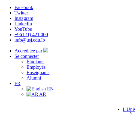
Facebook
Twitter
Instagram
LinkedIn
YouTube
+961 (1) 421 000
info@usj.edu.lb
Accréditée par
Se connecter
Étudiants
Employés
Enseignants
Alumni
FR
EN
AR
L'Univ