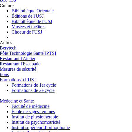
USJ 150
Culture
Bibliothèque Orientale
Éditions de l'USJ
Bibliothèque de l'USJ
Musées et théâtres
Choeur de l'USJ
Autres
Berytech
Pôle Technologie Santé [PTS]
Restaurant l'Atelier
Restaurant l'Escapade
Mesures de sécurité
tions
Formations à l’USJ
Formations de 1er cycle
Formations de 2e cycle
Médecine et Santé
Faculté de médecine
École de sages-femmes
Institut de physiothérapie
Institut de psychomotricité
Institut supérieur d’orthophonie