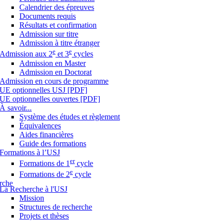
Calendrier des épreuves
Documents requis
Résultats et confirmation
Admission sur titre
Admission à titre étranger
e
e
Admission aux 2
et 3
cycles
Admission en Master
Admission en Doctorat
Admission en cours de programme
UE optionnelles USJ [PDF]
UE optionnelles ouvertes [PDF]
À savoir...
Système des études et règlement
Équivalences
Aides financières
Guide des formations
Formations à l’USJ
er
Formations de 1
cycle
e
Formations de 2
cycle
rche
La Recherche à l'USJ
Mission
Structures de recherche
Projets et thèses