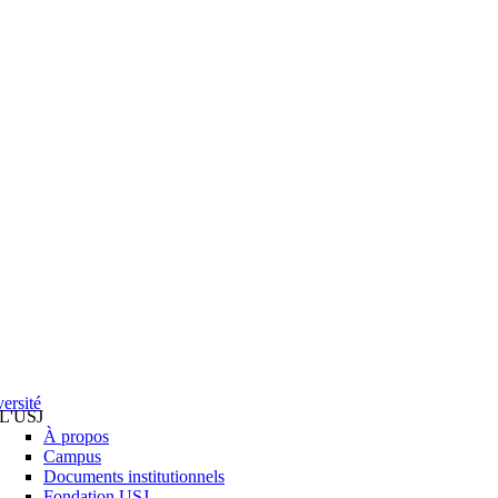
ersité
L'USJ
À propos
Campus
Documents institutionnels
Fondation USJ