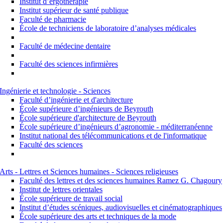
Institut d’ergothérapie
Institut supérieur de santé publique
Faculté de pharmacie
École de techniciens de laboratoire d’analyses médicales
Faculté de médecine dentaire
Faculté des sciences infirmières
Ingénierie et technologie - Sciences
Faculté d’ingénierie et d'architecture
École supérieure d’ingénieurs de Beyrouth
École supérieure d'architecture de Beyrouth
École supérieure d’ingénieurs d’agronomie - méditerranéenne
Institut national des télécommunications et de l'informatique
Faculté des sciences
Arts - Lettres et Sciences humaines - Sciences religieuses
Faculté des lettres et des sciences humaines Ramez G. Chagoury
Institut de lettres orientales
École supérieure de travail social
Institut d’études scéniques, audiovisuelles et cinématographiques
École supérieure des arts et techniques de la mode