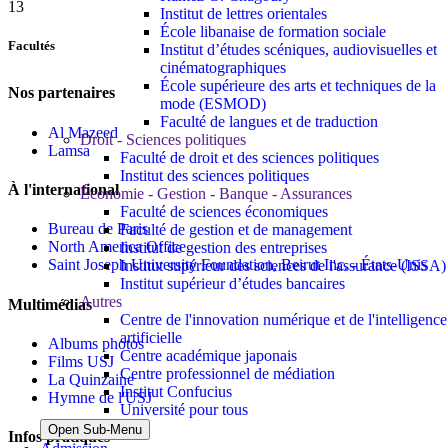
13
Institut de lettres orientales
École libanaise de formation sociale
Facultés
Institut d’études scéniques, audiovisuelles et
cinématographiques
École supérieure des arts et techniques de la
Nos partenaires
mode (ESMOD)
Faculté de langues et de traduction
Al Mazeed
Droit - Sciences politiques
Lamsa
Faculté de droit et des sciences politiques
Institut des sciences politiques
À l'international
Économie - Gestion - Banque - Assurances
Faculté de sciences économiques
Bureau de Paris
Faculté de gestion et de management
North America Office
Institut de gestion des entreprises
Saint Joseph University Foundation, Beirut Inc. - États-Unis
Institut supérieur des sciences de l'assurance (ISSA)
Institut supérieur d’études bancaires
Autres
Multimédias
Centre de l'innovation numérique et de l'intelligence
artificielle
Albums photos
Centre académique japonais
Films USJ
Centre professionnel de médiation
La Quinzaine
Institut Confucius
Hymne de l'USJ
Université pour tous
Open Sub-Menu
Infos pratiques