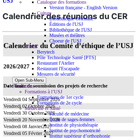
USJ
Catalogue des formations
Version française - English Version
Culture
Calendrier des réunions du CER
Bibliothèque Orientale
Éditions de l'USJ
Bibliothèque de l'USJ
Musées et théâtres
Choeur de l'USJ
Calendrier du Comité d’éthique de l’USJ
Autres
Berytech
Pôle Technologie Santé [PTS]
Restaurant l'Atelier
2026/2027
Restaurant l'Escapade
Mesures de sécurité
Open Sub-Menu
Date limite de soumission des projets de recherche
Formations
Formations à l’USJ
Formations de 1er cycle
Vendredi 04 Septembre 2026
Formations de 2e cycle
Vendredi 02 Octobre 2026
Médecine et Santé
Vendredi 30 Octobre 2026
Faculté de médecine
École de sages-femmes
Vendredi 20 Novembre 2026
Institut de physiothérapie
Vendredi 08 Janvier2027
Institut de psychomotricité
Vendredi 05 Février 2027
Institut supérieur d’orthophonie