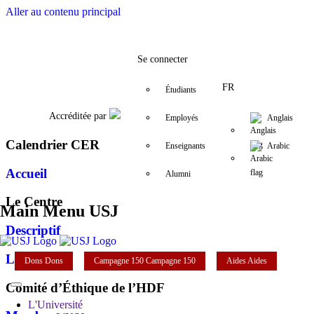
Aller au contenu principal
Facebook
Twitter
Instagram
LinkedIn
YouTube
+961 (1) 421 229
cue@usj.edu.
Se connecter
FR
Étudiants
Accréditée par
Employés
Anglais
Calendrier CER
Enseignants
Arabic
Accueil
Alumni
Le Centre
Main Menu USJ
Descriptif
L'Équipe
Dons
Dons
Campagne 150
Campagne 150
Aides
Aides
Comité d’Éthique de l’HDF
L'Université