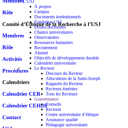
Membres
L'USJ
À propos
Campus
Rôle
Documents institutionnels
Fondation USJ
Comité d’Éthique de la Recherche à l’USJ
Écoles doctorales
Chaires universitaires
Membres
Observatoires
Ressources humaines
Rôle
Recrutement
Alumni
Objectifs de développement durable
Activités
Calendrier universitaire
Le Recteur
Procédures
Discours du Recteur
Allocutions de la Saint-Joseph
Calendriers
Rapports du Recteur
Recteurs émérites
Calendrier CER
Tous les Recteurs
Gouvernance
Conseils
Calendrier CEHDF
Rectorat
Centre universitaire d’éthique
Contact
Assurance qualité
Pédagogie universitaire