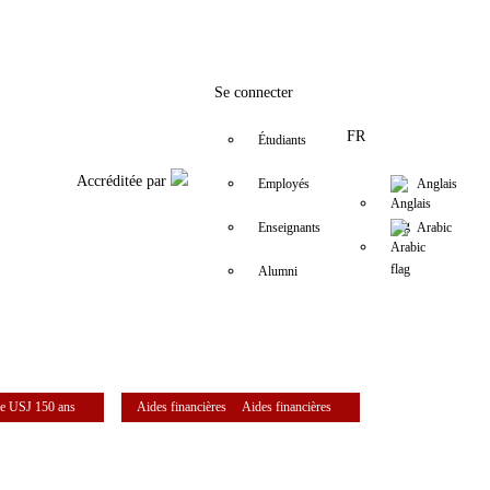
Facebook
Twitter
Instagram
LinkedIn
YouTube
+961 (1) 421 229
cue@usj.edu.
Se connecter
FR
Étudiants
Accréditée par
Employés
Anglais
Enseignants
Arabic
Alumni
e USJ 150 ans
Aides financières
Aides financières