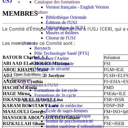
USJ
Catalogue des formations
Version française - English Version
Culture
MEMBRES
Bibliothèque Orientale
Éditions de l'USJ
Bibliothèque de l'USJ
Le Comité d’Éthique de la Recherche à l’USJ (CER), qui a été
Musées et théâtres
Choeur de l'USJ
Les membres de ce Comité sont :
Autres
Berytech
Pôle Technologie Santé [PTS]
BATOUR Charbel, S.J.
Président
Restaurant l'Atelier
ABI AAD EL-KHOURY Mariana
Restaurant l'Escapade
FSI
Mesures de sécurité
ABOU KHALIL Walid
FGM+IGE
Open Sub-Menu
ADJIZIAN GERARD Jocelyne
FLSH+ELF
Formations
ANDRAOS Cynthia
FI+ESIA+E
Formations à l’USJ
HACHEM Roula
FMD
Formations de 1er cycle
HAGE Mirna
FSEdu+ILE
Formations de 2e cycle
ISKANDAR EL HAWAT Lina
FSR+ISSR
Médecine et Santé
Faculté de médecine
KARAM BOUSTANY Lara
FDSP+ISP
École de sages-femmes
MAALOULI Georges
FM+ISO+Ip
Institut de physiothérapie
MANSOUR ABOU JAOUDEH Gihane
FS
Institut de psychomotricité
RIZKALLAH Siham
FSE+ISEB
Institut supérieur d’orthophonie