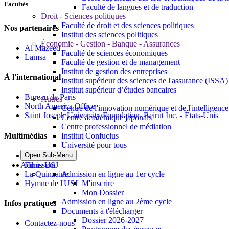
Facultés
Faculté de langues et de traduction
Droit - Sciences politiques
Faculté de droit et des sciences politiques
Nos partenaires
Institut des sciences politiques
Économie - Gestion - Banque - Assurances
Al Mazeed
Faculté de sciences économiques
Lamsa
Faculté de gestion et de management
Institut de gestion des entreprises
À l'international
Institut supérieur des sciences de l'assurance (ISSA)
Institut supérieur d’études bancaires
Bureau de Paris
Autres
North America Office
Centre de l'innovation numérique et de l'intelligence a
Saint Joseph University Foundation, Beirut Inc. - États-Unis
Centre académique japonais
Centre professionnel de médiation
Multimédias
Institut Confucius
Université pour tous
Open Sub-Menu
Albums photos
Admission
Films USJ
Admission en ligne au 1er cycle
La Quinzaine
M'inscrire
Hymne de l'USJ
Mon Dossier
Admission en ligne au 2ème cycle
Infos pratiques
Documents à t'élécharger
Dossier 2026-2027
Contactez-nous