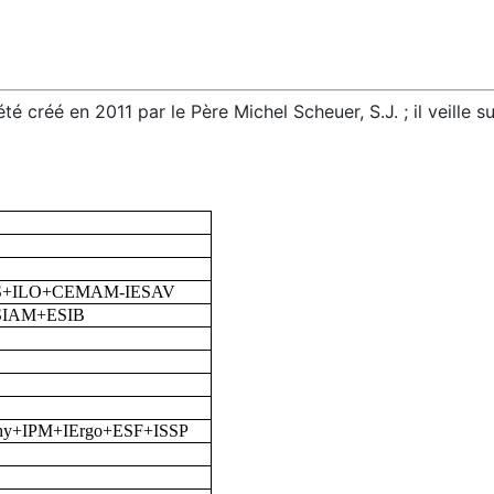
 créé en 2011 par le Père Michel Scheuer, S.J. ; il veille su
S+ILO+CEMAM-IESAV
SIAM+ESIB
hy+IPM+IErgo+ESF+ISSP