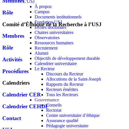
Membres
L'USJ
À propos
Campus
Rôle
Documents institutionnels
Fondation USJ
Comité d’Éthique de la Recherche à l’USJ
Écoles doctorales
Chaires universitaires
Membres
Observatoires
Ressources humaines
Rôle
Recrutement
Alumni
Objectifs de développement durable
Activités
Calendrier universitaire
Le Recteur
Procédures
Discours du Recteur
Allocutions de la Saint-Joseph
Calendriers
Rapports du Recteur
Recteurs émérites
Calendrier CER
Tous les Recteurs
Gouvernance
Conseils
Calendrier CEHDF
Rectorat
Centre universitaire d’éthique
Contact
Assurance qualité
Pédagogie universitaire