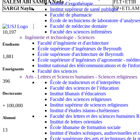
SALEM ABI SAMRA Nada
FLT+ETIB
Institut d’ergothérapie
SARGI Nayla
FP+ETLAM
Institut supérieur de santé publique
Faculté de pharmacie
École de techniciens de laboratoire d’analyse
Faculté de médecine dentaire
Faculté des sciences infirmières
11,433
Ingénierie et technologie - Sciences
Faculté d’ingénierie et d'architecture
Étudiants
École supérieure d’ingénieurs de Beyrouth
École supérieure d'architecture de Beyrouth
2,109
École supérieure d’ingénieurs d’agronomie - médit
Institut national des télécommunications et de l'info
Enseignants
Faculté des sciences
Arts - Lettres et Sciences humaines - Sciences religieuses
437
École de traducteurs et d’interprètes
Faculté des sciences de l’éducation
Institut libanais d’éducateurs
Doctorants
Faculté des sciences religieuses
Institut supérieur de sciences religieuses
+
100,000
Institut d’études islamo-chrétiennes
Faculté des lettres et des sciences humaine
Alumni
Institut de lettres orientales
École libanaise de formation sociale
13
Institut d’études scéniques, audiovisuelles e
École supérieure des arts et techniques de 