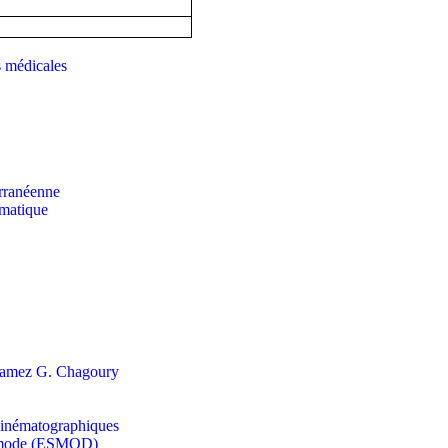
s médicales
erranéenne
rmatique
s Ramez G. Chagoury
t cinématographiques
la mode (ESMOD)