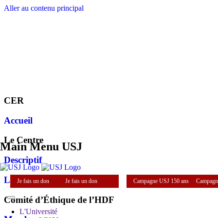
Aller au contenu principal
CER
Accueil
Le Centre
Main Menu USJ
Descriptif
L'Équipe
Je fais un don
Je fais un don
Campagne USJ 150 ans
Campagn
Comité d’Éthique de l’HDF
L'Université