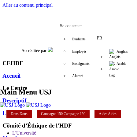
Aller au contenu principal
Facebook
Twitter
Instagram
LinkedIn
YouTube
+961 (1) 421 229
cue@usj.edu.
Se connecter
FR
Étudiants
Accréditée par
Employés
Anglais
CEHDF
Enseignants
Arabic
Accueil
Alumni
Le Centre
Main Menu USJ
Descriptif
L'Équipe
Dons
Dons
Campagne 150
Campagne 150
Aides
Aides
Comité d’Éthique de l’HDF
L'Université