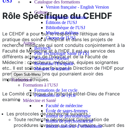
USJ
Catalogue des formations
Version française - English Version
Culture
Rôle Spécifique du CEHDF
Bibliothèque Orientale
Éditions de l'USJ
Bibliothèque de l'USJ
Musées et théâtres
Le CEHDF a pour but le respect de l’éthique dans la
Choeur de l'USJ
pratique des soins à l’hôpital et dans les projets de
Autres
recherche médicale qui sont conduits conjointement à la
Berytech
Faculté de Médecine et à l’HDF. Il est au service des
Pôle Technologie Santé [PTS]
différents acteurs de l’hôpital et de la Faculté de
Restaurant l'Atelier
Médecine : chercheurs, médecins, équipes soignantes
Restaurant l'Escapade
etc.. Il est sollicité parfois par la Direction de l’HDF pour
Mesures de sécurité
prendre des décisions qui pourraient avoir des
Open Sub-Menu
implications éthiques.
Formations
Formations à l’USJ
Formations de 1er cycle
Le Comité d’Ethique de l’Hôpital Hôtel-Dieu de France
Formations de 2e cycle
examine
Médecine et Santé
Faculté de médecine
École de sages-femmes
Les protocoles de recherche suivants :
Institut de physiothérapie
Toute recherche nécessitant l’implication de
Institut de psychomotricité
procédures invasives sur des humains, incluant des
Institut supérieur d’orthophonie