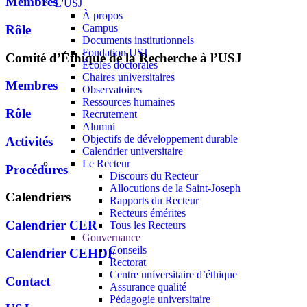
Membres
L'USJ
À propos
Campus
Rôle
Documents institutionnels
Fondation USJ
Comité d’Éthique de la Recherche à l’USJ
Écoles doctorales
Chaires universitaires
Membres
Observatoires
Ressources humaines
Rôle
Recrutement
Alumni
Objectifs de développement durable
Activités
Calendrier universitaire
Le Recteur
Procédures
Discours du Recteur
Allocutions de la Saint-Joseph
Calendriers
Rapports du Recteur
Recteurs émérites
Calendrier CER
Tous les Recteurs
Gouvernance
Conseils
Calendrier CEHDF
Rectorat
Centre universitaire d’éthique
Contact
Assurance qualité
Pédagogie universitaire