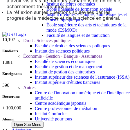
à avoir vis à vis de patients (situations de fin de vie,
Institut de lettres orientales
acharnement thérapeutique…).
École libanaise de formation sociale
La réflexion sur les questions soulevées par les
Institut d’études scéniques, audiovisuelles et
progrès de la médecine et de la science en général.
cinématographiques
École supérieure des arts et techniques de la
mode (ESMOD)
Faculté de langues et de traduction
11,124
Droit - Sciences politiques
Faculté de droit et des sciences politiques
Institut des sciences politiques
Étudiants
Économie - Gestion - Banque - Assurances
Faculté de sciences économiques
2,052
Faculté de gestion et de management
Institut de gestion des entreprises
Enseignants
Institut supérieur des sciences de l'assurance (ISSA)
Institut supérieur d’études bancaires
432
Autres
Centre de l'innovation numérique et de l'intelligence
Doctorants
artificielle
Centre académique japonais
+
100,000
Centre professionnel de médiation
Institut Confucius
Université pour tous
Alumni
Open Sub-Menu