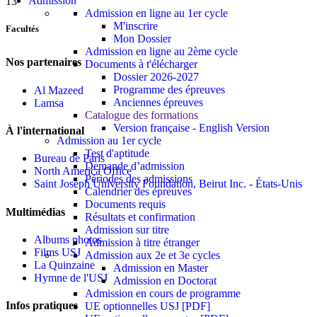
Admission
13
Admission en ligne au 1er cycle
M'inscrire
Facultés
Mon Dossier
Admission en ligne au 2ème cycle
Nos partenaires
Documents à t'élécharger
Dossier 2026-2027
Programme des épreuves
Al Mazeed
Anciennes épreuves
Lamsa
Catalogue des formations
Version française - English Version
À l'international
Admission au 1er cycle
Test d'aptitude
Bureau de Paris
Demande d’admission
North America Office
Périodes des admissions
Saint Joseph University Foundation, Beirut Inc. - États-Unis
Calendrier des épreuves
Documents requis
Multimédias
Résultats et confirmation
Admission sur titre
Albums photos
Admission à titre étranger
Films USJ
Admission aux 2e et 3e cycles
La Quinzaine
Admission en Master
Hymne de l'USJ
Admission en Doctorat
Admission en cours de programme
Infos pratiques
UE optionnelles USJ [PDF]