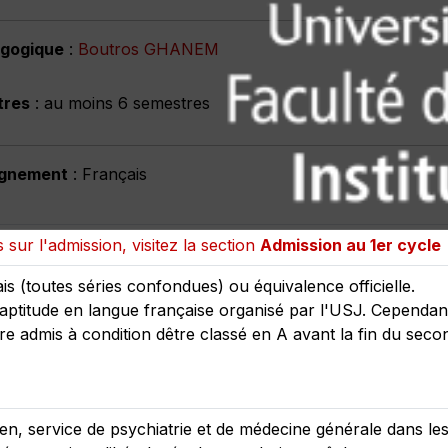
agogique
:
Boutros GHANEM
tres
: au moins 6 semestres
ignement
: Français
 sur l'admission, visitez la section
Admission au 1er cycle
is (toutes séries confondues) ou équivalence officielle.
'aptitude en langue française organisé par l'USJ. Cependan
re admis à condition dêtre classé en A avant la fin du sec
en, service de psychiatrie et de médecine générale dans les