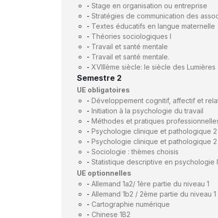
-
Stage en organisation ou entreprise
-
Stratégies de communication des assoc
-
Textes éducatifs en langue maternelle
-
Théories sociologiques I
-
Travail et santé mentale
-
Travail et santé mentale.
-
XVIIIème siècle: le siècle des Lumières
Semestre 2
UE obligatoires
-
Développement cognitif, affectif et rela
-
Initiation à la psychologie du travail
-
Méthodes et pratiques professionnell
-
Psychologie clinique et pathologique 2
-
Psychologie clinique et pathologique 2
-
Sociologie : thèmes choisis
-
Statistique descriptive en psychologie I
UE optionnelles
-
Allemand 1a2/ 1ère partie du niveau 1
-
Allemand 1b2 / 2ème partie du niveau 1
-
Cartographie numérique
-
Chinese 1B2