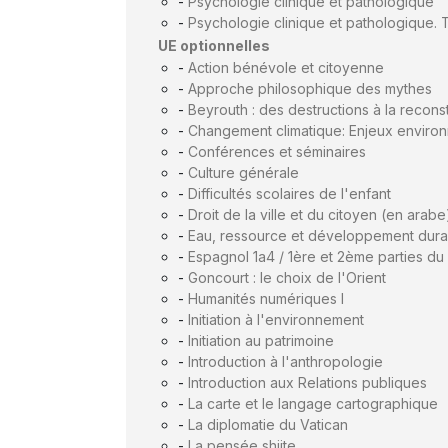
-
Psychologie clinique et pathologique
-
Psychologie clinique et pathologique. 
UE optionnelles
-
Action bénévole et citoyenne
-
Approche philosophique des mythes
-
Beyrouth : des destructions à la recons
-
Changement climatique: Enjeux environ
-
Conférences et séminaires
-
Culture générale
-
Difficultés scolaires de l'enfant
-
Droit de la ville et du citoyen (en arabe
-
Eau, ressource et développement dura
-
Espagnol 1a4 / 1ère et 2ème parties du 
-
Goncourt : le choix de l'Orient
-
Humanités numériques I
-
Initiation à l'environnement
-
Initiation au patrimoine
-
Introduction à l'anthropologie
-
Introduction aux Relations publiques
-
La carte et le langage cartographique
-
La diplomatie du Vatican
-
La pensée shiite