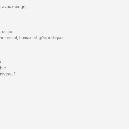
Travaux dirigés
truction
nemental, humain et géopolitique
)
ble
niveau 1