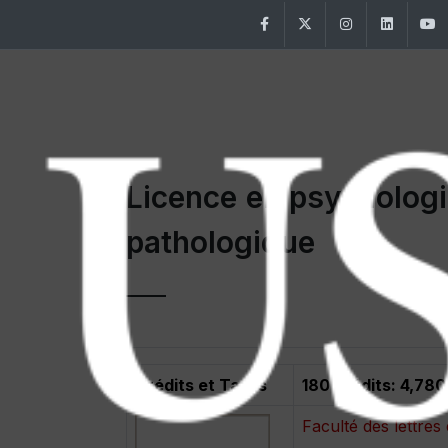
Facebook
Twitter
Instagram
Linke
Licence en psychologie
pathologique
Crédits et Tarifs
180 crédits: 4,780
Faculté des lettre