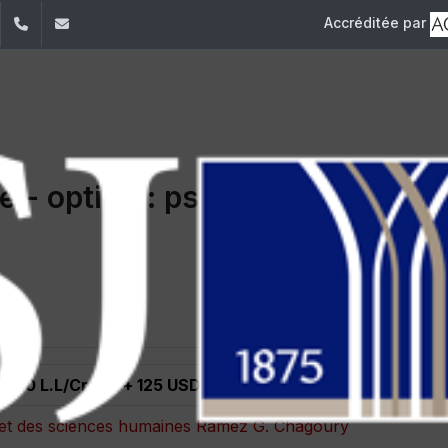
Accréditée par
dIn
YouTube
+961 (1) 421 548
ile@usj.edu.lb
 - option : psychologie cliniqu
,000 L.L/Crédit + 125 USD/Crédit
s et des sciences humaines Ramez G. Chagoury