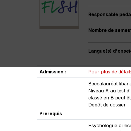
Responsable péd
Nombre de semes
Langue(s) d'ense
Admission :
Pour plus de détails
Baccalauréat libana
Niveau A au test d
classé en B peut êt
Dépôt de dossier
Prérequis
Psychologue clinici