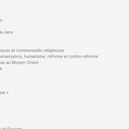
ux
n
du sens
olitiques et communautés religieuses
, Renaissance, humanisme, réforme et contre-réforme
’eau au Moyen-Orient
ie
eté »
s et Socrate