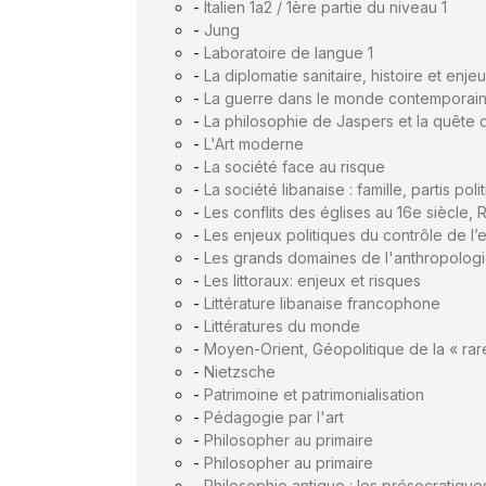
-
Italien 1a2 / 1ère partie du niveau 1
-
Jung
-
Laboratoire de langue 1
-
La diplomatie sanitaire, histoire et enje
-
La guerre dans le monde contemporai
-
La philosophie de Jaspers et la quête 
-
L'Art moderne
-
La société face au risque
-
La société libanaise : famille, partis p
-
Les conflits des églises au 16e siècle
-
Les enjeux politiques du contrôle de l
-
Les grands domaines de l'anthropolog
-
Les littoraux: enjeux et risques
-
Littérature libanaise francophone
-
Littératures du monde
-
Moyen-Orient, Géopolitique de la « rar
-
Nietzsche
-
Patrimoine et patrimonialisation
-
Pédagogie par l'art
-
Philosopher au primaire
-
Philosopher au primaire
-
Philosophie antique : les présocratique