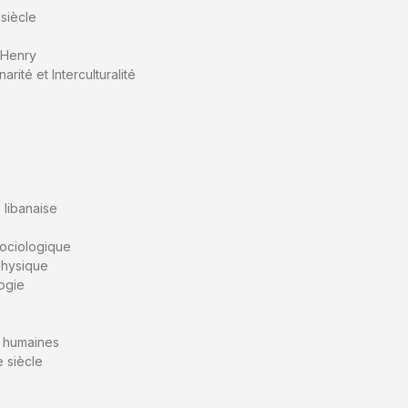
siècle
 Henry
narité et Interculturalité
é libanaise
sociologique
aphysique
logie
s humaines
 siècle