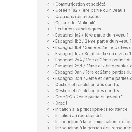
-
Communication et société
-
Coréen 1a2 / 1ère partie du niveau 1
-
Créations romanesques
-
Culture de l'Antiquité
-
Ecritures journalistiques
-
Espagnol 1a2 / 1ère partie du niveau 1
-
Espagnol 1b2 / 2ème partie du niveau 1
-
Espagnol 1b4 / 3ème et 4ème parties d
-
Espagnol 1c2 / 3ème partie du niveau 1
-
Espagnol 2a4 / 1ère et 2ème parties du
-
Espagnol 2b4 / 3ème et 4ème parties d
-
Espagnol 3a4 / 1ère et 2ème parties du
-
Espagnol 3b4 / 3ème et 4ème parties d
-
Gestion et résolution des conflits
-
Gestion et résolution des conflits
-
Grec 1b2 / 2ème partie du niveau 1
-
Grec I
-
Initiation à la philosophie : l'existence
-
Initiation au recrutement
-
Introduction à la communication politiq
-
Introduction à la gestion des ressourc