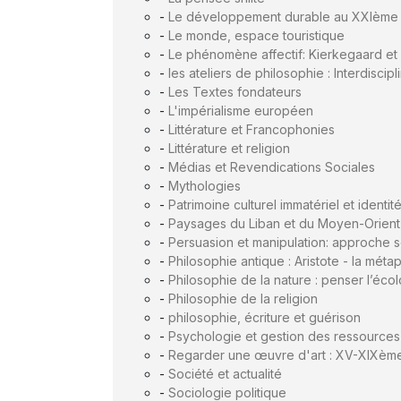
-
Le développement durable au XXIème 
-
Le monde, espace touristique
-
Le phénomène affectif: Kierkegaard et
-
les ateliers de philosophie : Interdiscipli
-
Les Textes fondateurs
-
L'impérialisme européen
-
Littérature et Francophonies
-
Littérature et religion
-
Médias et Revendications Sociales
-
Mythologies
-
Patrimoine culturel immatériel et identit
-
Paysages du Liban et du Moyen-Orient
-
Persuasion et manipulation: approche 
-
Philosophie antique : Aristote - la mét
-
Philosophie de la nature : penser l’éco
-
Philosophie de la religion
-
philosophie, écriture et guérison
-
Psychologie et gestion des ressource
-
Regarder une œuvre d'art : XV-XIXème
-
Société et actualité
-
Sociologie politique