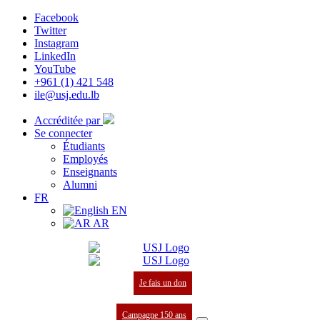
Facebook
Twitter
Instagram
LinkedIn
YouTube
+961 (1) 421 548
ile@usj.edu.lb
Accréditée par
Se connecter
Étudiants
Employés
Enseignants
Alumni
FR
EN
AR
Je fais un don
Campagne 150 ans