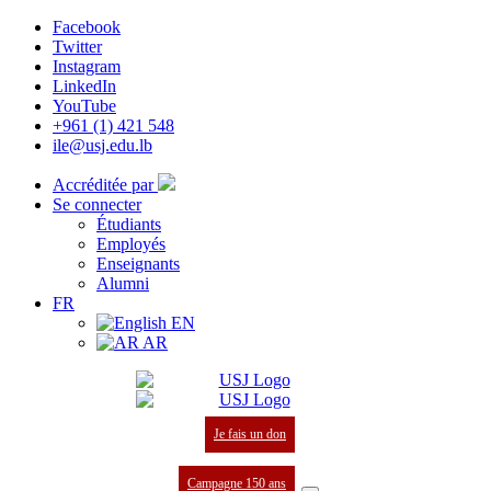
Facebook
Twitter
Instagram
LinkedIn
YouTube
+961 (1) 421 548
ile@usj.edu.lb
Accréditée par
Se connecter
Étudiants
Employés
Enseignants
Alumni
FR
EN
AR
Je fais un don
Campagne 150 ans