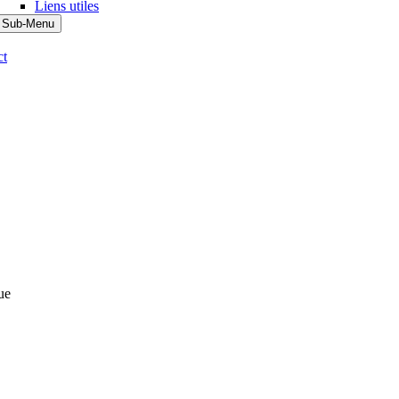
Liens utiles
 Sub-Menu
ct
ue