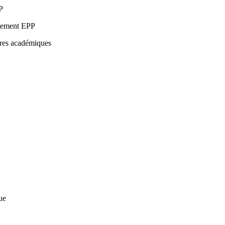
P
tement EPP
res académiques
ue