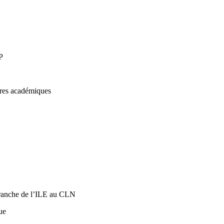
P
res académiques
ranche de l’ILE au CLN
ue