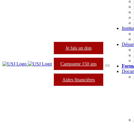
Instit
Dépar
Je fais un don
Campagne 150 ans
Forma
Docum
Aides financières