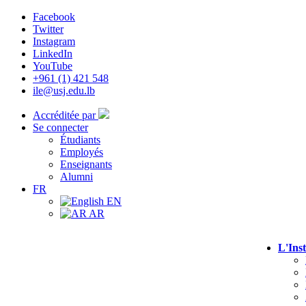
Facebook
Twitter
Instagram
LinkedIn
YouTube
+961 (1) 421 548
ile@usj.edu.lb
Accréditée par
Se connecter
Étudiants
Employés
Enseignants
Alumni
FR
EN
AR
L'Inst