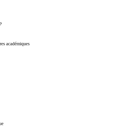
P
res académiques
ue