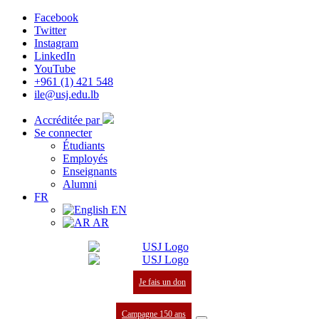
Facebook
Twitter
Instagram
LinkedIn
YouTube
+961 (1) 421 548
ile@usj.edu.lb
Accréditée par
Se connecter
Étudiants
Employés
Enseignants
Alumni
FR
EN
AR
Je fais un don
Campagne 150 ans