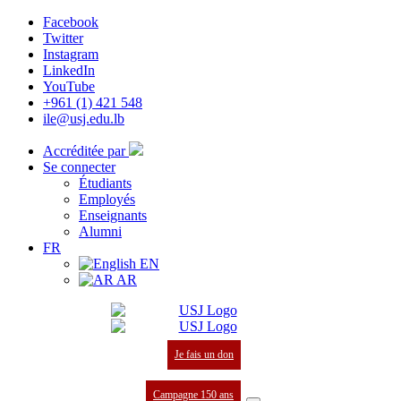
Facebook
Twitter
Instagram
LinkedIn
YouTube
+961 (1) 421 548
ile@usj.edu.lb
Accréditée par
Se connecter
Étudiants
Employés
Enseignants
Alumni
FR
EN
AR
Je fais un don
Campagne 150 ans