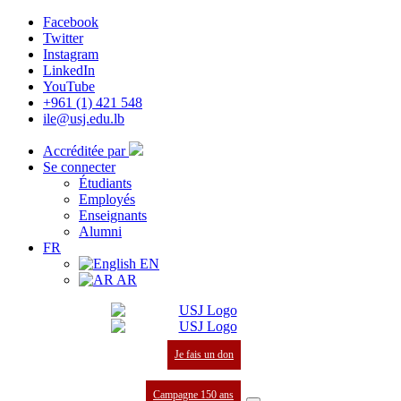
Facebook
Twitter
Instagram
LinkedIn
YouTube
+961 (1) 421 548
ile@usj.edu.lb
Accréditée par
Se connecter
Étudiants
Employés
Enseignants
Alumni
FR
EN
AR
Je fais un don
Campagne 150 ans