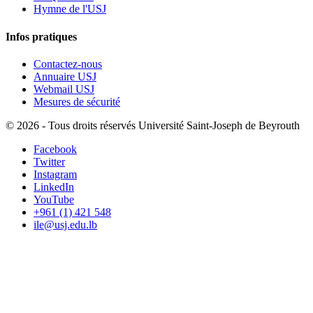
Hymne de l'USJ
Infos pratiques
Contactez-nous
Annuaire USJ
Webmail USJ
Mesures de sécurité
©
2026 - Tous droits réservés Université Saint-Joseph de Beyrouth
Facebook
Twitter
Instagram
LinkedIn
YouTube
+961 (1) 421 548
ile@usj.edu.lb