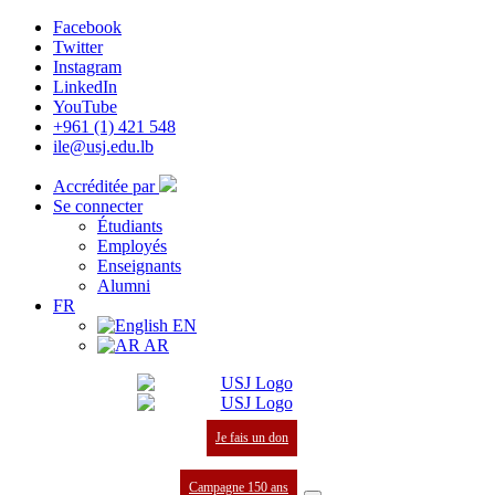
Facebook
Twitter
Instagram
LinkedIn
YouTube
+961 (1) 421 548
ile@usj.edu.lb
Accréditée par
Se connecter
Étudiants
Employés
Enseignants
Alumni
FR
EN
AR
Je fais un don
Campagne 150 ans