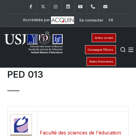
Facebook
Twitter
Instagram
LinkedIn
YouTube
+961 (1) 421 548
ile@usj.edu
Accréditée par
Se connecter
FR
Je fais un don
Campagne 150 ans
Aides financières
PED 013
Faculté des sciences de l'éducation