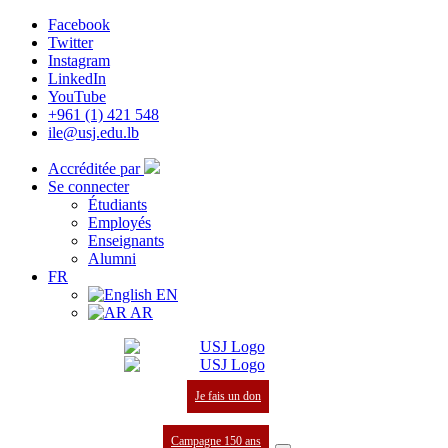
Facebook
Twitter
Instagram
LinkedIn
YouTube
+961 (1) 421 548
ile@usj.edu.lb
Accréditée par
Se connecter
Étudiants
Employés
Enseignants
Alumni
FR
EN
AR
Je fais un don
Campagne 150 ans