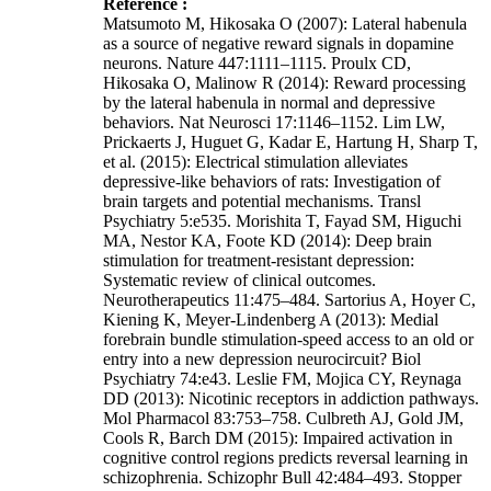
Référence :
Matsumoto M, Hikosaka O (2007): Lateral habenula
as a source of negative reward signals in dopamine
neurons. Nature 447:1111–1115. Proulx CD,
Hikosaka O, Malinow R (2014): Reward processing
by the lateral habenula in normal and depressive
behaviors. Nat Neurosci 17:1146–1152. Lim LW,
Prickaerts J, Huguet G, Kadar E, Hartung H, Sharp T,
et al. (2015): Electrical stimulation alleviates
depressive-like behaviors of rats: Investigation of
brain targets and potential mechanisms. Transl
Psychiatry 5:e535. Morishita T, Fayad SM, Higuchi
MA, Nestor KA, Foote KD (2014): Deep brain
stimulation for treatment-resistant depression:
Systematic review of clinical outcomes.
Neurotherapeutics 11:475–484. Sartorius A, Hoyer C,
Kiening K, Meyer-Lindenberg A (2013): Medial
forebrain bundle stimulation-speed access to an old or
entry into a new depression neurocircuit? Biol
Psychiatry 74:e43. Leslie FM, Mojica CY, Reynaga
DD (2013): Nicotinic receptors in addiction pathways.
Mol Pharmacol 83:753–758. Culbreth AJ, Gold JM,
Cools R, Barch DM (2015): Impaired activation in
cognitive control regions predicts reversal learning in
schizophrenia. Schizophr Bull 42:484–493. Stopper