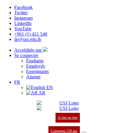
Facebook
Twitter
Instagram
LinkedIn
YouTube
+961 (1) 421 548
ile@usj.edu.lb
Accréditée par
Se connecter
Étudiants
Employés
Enseignants
Alumni
FR
EN
AR
Je fais un don
Campagne 150 ans