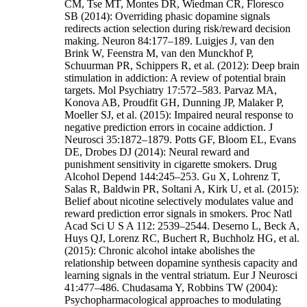
CM, Tse MT, Montes DR, Wiedman CR, Floresco
SB (2014): Overriding phasic dopamine signals
redirects action selection during risk/reward decision
making. Neuron 84:177–189. Luigjes J, van den
Brink W, Feenstra M, van den Munckhof P,
Schuurman PR, Schippers R, et al. (2012): Deep brain
stimulation in addiction: A review of potential brain
targets. Mol Psychiatry 17:572–583. Parvaz MA,
Konova AB, Proudfit GH, Dunning JP, Malaker P,
Moeller SJ, et al. (2015): Impaired neural response to
negative prediction errors in cocaine addiction. J
Neurosci 35:1872–1879. Potts GF, Bloom EL, Evans
DE, Drobes DJ (2014): Neural reward and
punishment sensitivity in cigarette smokers. Drug
Alcohol Depend 144:245–253. Gu X, Lohrenz T,
Salas R, Baldwin PR, Soltani A, Kirk U, et al. (2015):
Belief about nicotine selectively modulates value and
reward prediction error signals in smokers. Proc Natl
Acad Sci U S A 112: 2539–2544. Deserno L, Beck A,
Huys QJ, Lorenz RC, Buchert R, Buchholz HG, et al.
(2015): Chronic alcohol intake abolishes the
relationship between dopamine synthesis capacity and
learning signals in the ventral striatum. Eur J Neurosci
41:477–486. Chudasama Y, Robbins TW (2004):
Psychopharmacological approaches to modulating