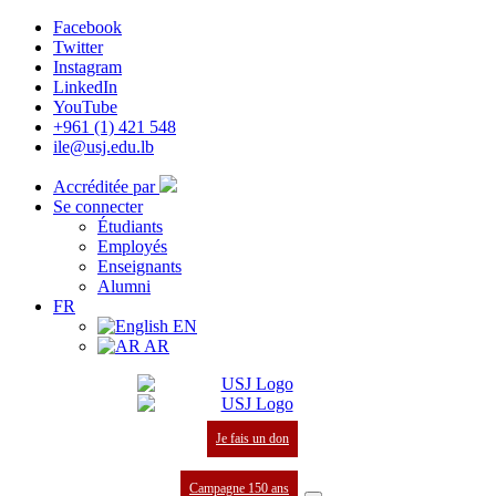
Facebook
Twitter
Instagram
LinkedIn
YouTube
+961 (1) 421 548
ile@usj.edu.lb
Accréditée par
Se connecter
Étudiants
Employés
Enseignants
Alumni
FR
EN
AR
Je fais un don
Campagne 150 ans