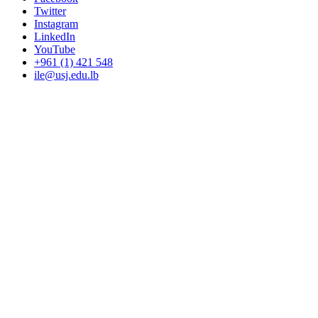
Twitter
Instagram
LinkedIn
YouTube
+961 (1) 421 548
ile@usj.edu.lb