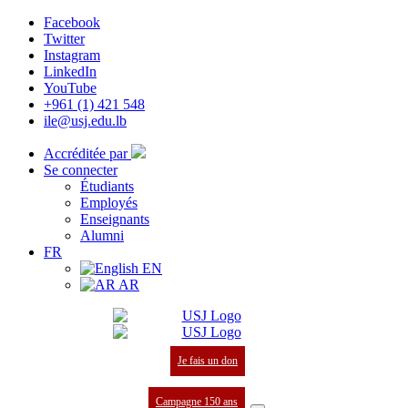
Facebook
Twitter
Instagram
LinkedIn
YouTube
+961 (1) 421 548
ile@usj.edu.lb
Accréditée par
Se connecter
Étudiants
Employés
Enseignants
Alumni
FR
EN
AR
Je fais un don
Campagne 150 ans