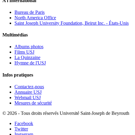
A l'International
Bureau de Paris
North America Office
Saint Joseph University Foundation, Beirut Inc. - États-Unis
Multimédias
Albums photos
Films USJ
La Quinzaine
Hymne de l'USJ
Infos pratiques
Contactez-nous
Annuaire USJ
Webmail USJ
Mesures de sécurité
©
2026 - Tous droits réservés Université Saint-Joseph de Beyrouth
Facebook
Twitter
Instagram