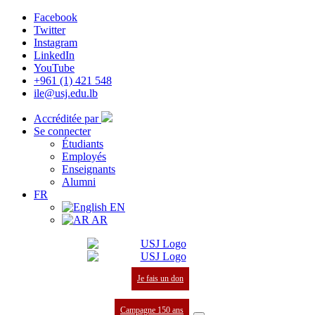
Facebook
Twitter
Instagram
LinkedIn
YouTube
+961 (1) 421 548
ile@usj.edu.lb
Accréditée par
Se connecter
Étudiants
Employés
Enseignants
Alumni
FR
EN
AR
Je fais un don
Campagne 150 ans