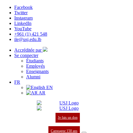
Facebook
Twitter
Instagram
LinkedIn
YouTube
+961 (1) 421 548
ile@usj.edu.lb
Accréditée par
Se connecter
Étudiants
Employés
Enseignants
Alumni
FR
EN
AR
Je fais un don
Campagne 150 ans