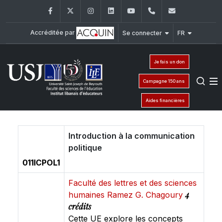
Facebook
Twitter
Instagram
LinkedIn
YouTube
+961 (1) 421 548
ile@usj.edu
Accréditée par
Se connecter
FR
Je fais un don
Campagne 150 ans
Aides financières
Introduction à la communication
politique
011ICPOL1
Faculté des lettres et des sciences
4
humaines Ramez G. Chagoury
crédits
Cette UE explore les concepts