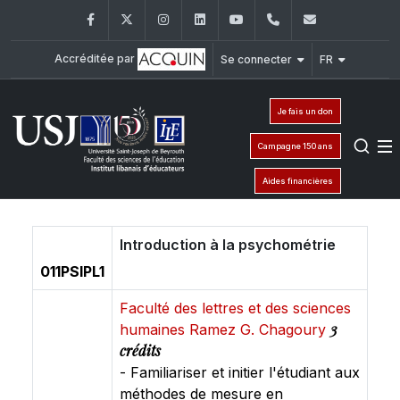
Facebook
Twitter
Instagram
LinkedIn
YouTube
+961 (1) 421 548
ile@usj.edu
Accréditée par
Se connecter
FR
Je fais un don
Campagne 150 ans
Aides financières
Introduction à la psychométrie
011PSIPL1
Faculté des lettres et des sciences
3
humaines Ramez G. Chagoury
crédits
- Familiariser et initier l'étudiant aux
méthodes de mesure en