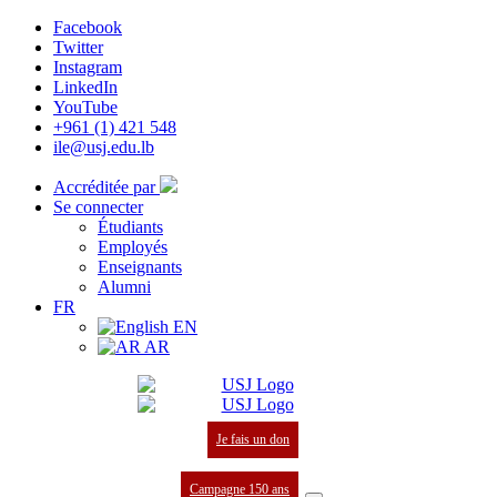
Facebook
Twitter
Instagram
LinkedIn
YouTube
+961 (1) 421 548
ile@usj.edu.lb
Accréditée par
Se connecter
Étudiants
Employés
Enseignants
Alumni
FR
EN
AR
Je fais un don
Campagne 150 ans