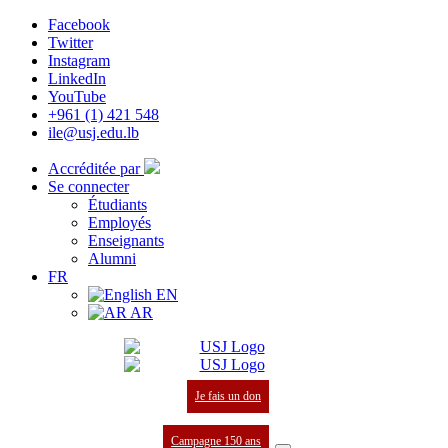
Facebook
Twitter
Instagram
LinkedIn
YouTube
+961 (1) 421 548
ile@usj.edu.lb
Accréditée par
Se connecter
Étudiants
Employés
Enseignants
Alumni
FR
EN
AR
Je fais un don
Campagne 150 ans