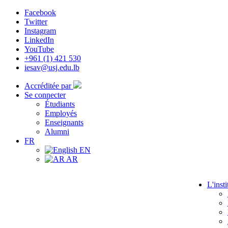
Facebook
Twitter
Instagram
LinkedIn
YouTube
+961 (1) 421 530
iesav@usj.edu.lb
Accréditée par
Se connecter
Étudiants
Employés
Enseignants
Alumni
FR
EN
AR
L'insti