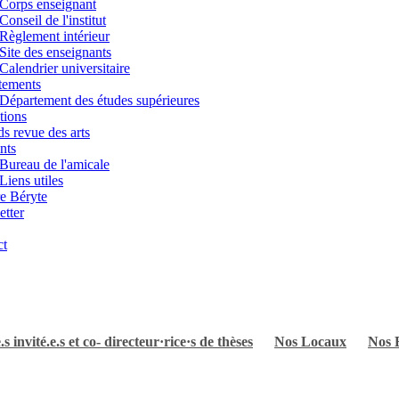
Corps enseignant
Conseil de l'institut
Règlement intérieur
Site des enseignants
Calendrier universitaire
tements
Département des études supérieures
tions
s revue des arts
nts
Bureau de l'amicale
Liens utiles
e Béryte
tter
ct
s invité.e.s et co- directeur·rice·s de thèses
Nos Locaux
Nos 