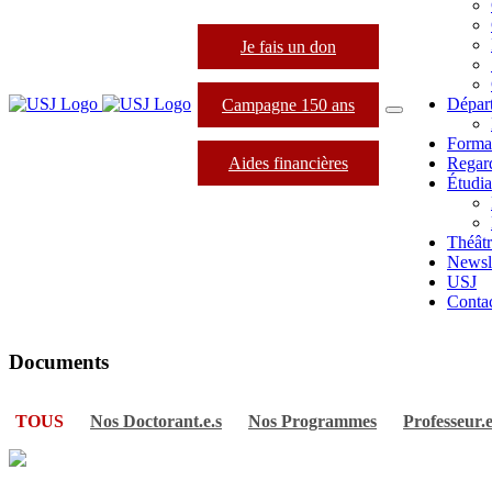
Je fais un don
Dépar
Campagne 150 ans
Forma
Aides financières
Regard
Étudia
Théâtr
Newsle
USJ
Conta
Documents
TOUS
Nos Doctorant.e.s
Nos Programmes
Professeur.e.