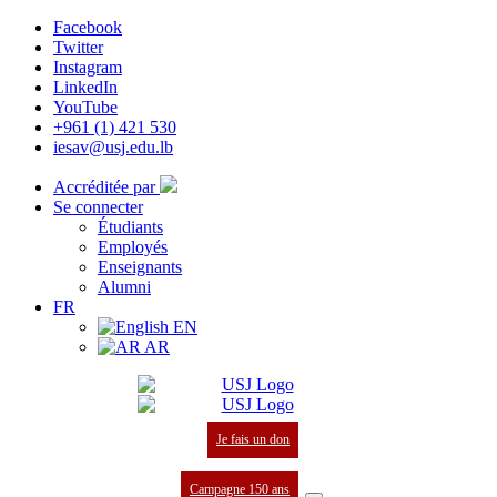
Facebook
Twitter
Instagram
LinkedIn
YouTube
+961 (1) 421 530
iesav@usj.edu.lb
Accréditée par
Se connecter
Étudiants
Employés
Enseignants
Alumni
FR
EN
AR
Je fais un don
Campagne 150 ans