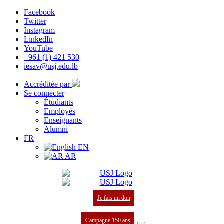
Facebook
Twitter
Instagram
LinkedIn
YouTube
+961 (1) 421 530
iesav@usj.edu.lb
Accréditée par
Se connecter
Étudiants
Employés
Enseignants
Alumni
FR
EN
AR
Je fais un don
Campagne 150 ans