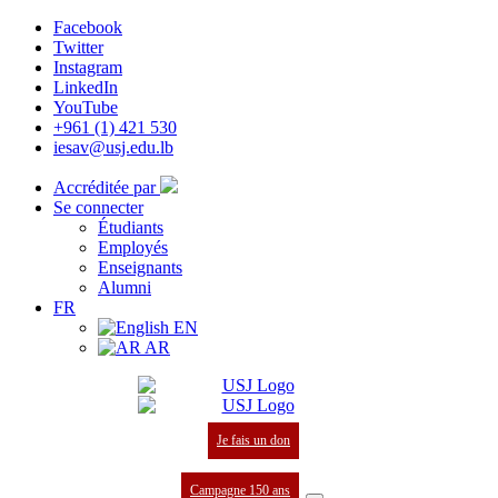
Facebook
Twitter
Instagram
LinkedIn
YouTube
+961 (1) 421 530
iesav@usj.edu.lb
Accréditée par
Se connecter
Étudiants
Employés
Enseignants
Alumni
FR
EN
AR
Je fais un don
Campagne 150 ans