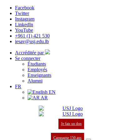
Facebook
Twitter
Instagram
LinkedIn
YouTube
+961 (1) 421 530
iesav@usj.edu.lb
Accréditée par
Se connecter
Étudiants
Employés
Enseignants
Alumni
FR
EN
AR
Je fais un don
Campagne 150 ans