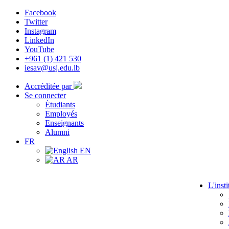
Facebook
Twitter
Instagram
LinkedIn
YouTube
+961 (1) 421 530
iesav@usj.edu.lb
Accréditée par
Se connecter
Étudiants
Employés
Enseignants
Alumni
FR
EN
AR
L'insti