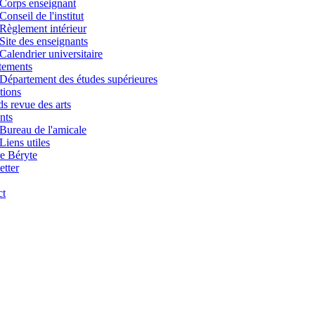
Corps enseignant
Conseil de l'institut
Règlement intérieur
Site des enseignants
Calendrier universitaire
tements
Département des études supérieures
tions
s revue des arts
nts
Bureau de l'amicale
Liens utiles
e Béryte
tter
ct