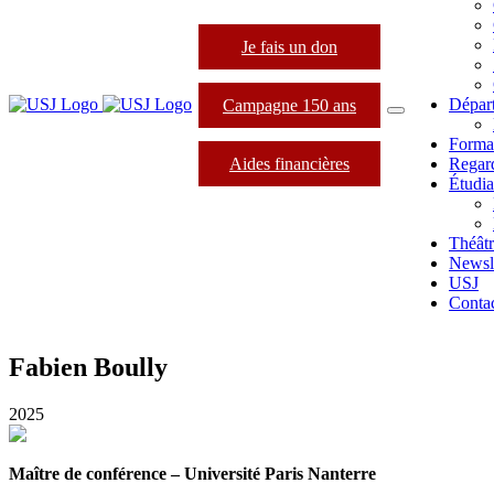
Je fais un don
Dépar
Campagne 150 ans
Forma
Aides financières
Regard
Étudia
Théâtr
Newsle
USJ
Conta
Fabien Boully
2025
Maître de conférence – Université Paris Nanterre