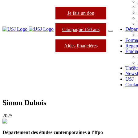
Je fais un don
Dépar
Campagne 150 ans
Forma
Aides financières
Regard
Étudia
Théâtr
Newsle
USJ
Conta
Simon Dubois
2025
Département des études contemporaines à l’Ifpo