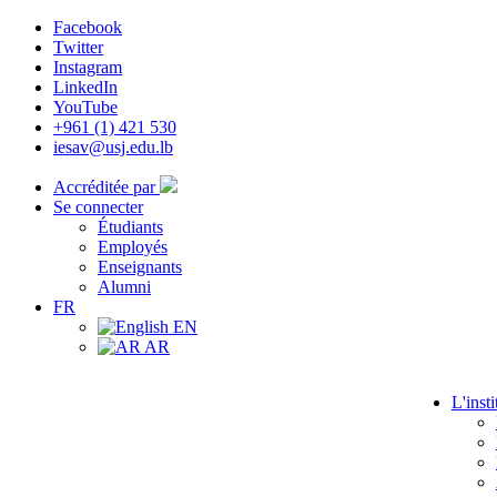
Facebook
Twitter
Instagram
LinkedIn
YouTube
+961 (1) 421 530
iesav@usj.edu.lb
Accréditée par
Se connecter
Étudiants
Employés
Enseignants
Alumni
FR
EN
AR
L'insti