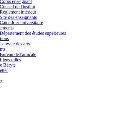
Corps enseignant
Conseil de l'institut
Règlement intérieur
Site des enseignants
Calendrier universitaire
tements
Département des études supérieures
tions
s revue des arts
nts
Bureau de l'amicale
Liens utiles
e Béryte
tter
ct