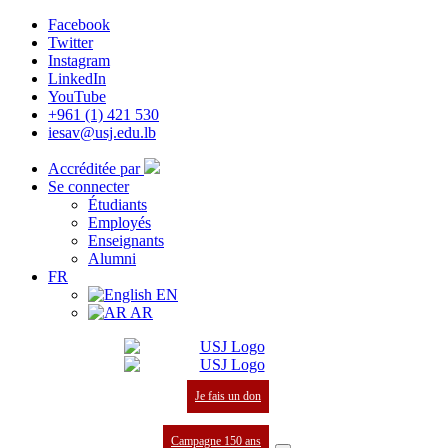
Facebook
Twitter
Instagram
LinkedIn
YouTube
+961 (1) 421 530
iesav@usj.edu.lb
Accréditée par
Se connecter
Étudiants
Employés
Enseignants
Alumni
FR
EN
AR
Je fais un don
Campagne 150 ans