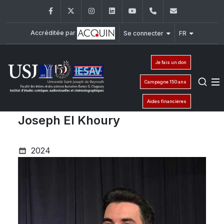
Facebook
Twitter
Instagram
LinkedIn
YouTube
+961 (1) 421 530
iesav@usj.
Accréditée par
Se connecter
FR
Je fais un don
Campagne 150 ans
Aides financières
Joseph El Khoury
2024