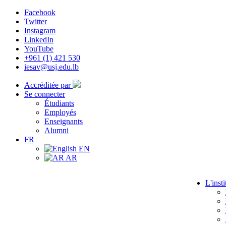
Facebook
Twitter
Instagram
LinkedIn
YouTube
+961 (1) 421 530
iesav@usj.edu.lb
Accréditée par
Se connecter
Étudiants
Employés
Enseignants
Alumni
FR
EN
AR
L'insti