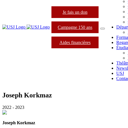
Je fais un don
Dépar
Campagne 150 ans
Forma
Aides financières
Regard
Étudia
Théâtr
Newsle
USJ
Conta
Joseph Korkmaz
2022 - 2023
Joseph Korkmaz