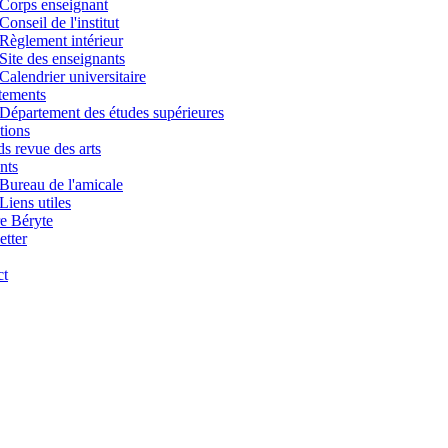
Corps enseignant
Conseil de l'institut
Règlement intérieur
Site des enseignants
Calendrier universitaire
tements
Département des études supérieures
tions
s revue des arts
nts
Bureau de l'amicale
Liens utiles
e Béryte
tter
ct