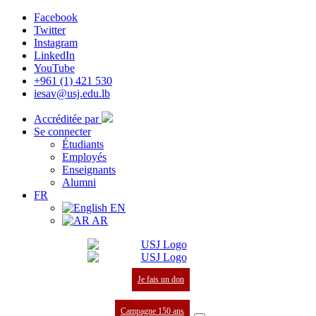
Facebook
Twitter
Instagram
LinkedIn
YouTube
+961 (1) 421 530
iesav@usj.edu.lb
Accréditée par
Se connecter
Étudiants
Employés
Enseignants
Alumni
FR
EN
AR
Je fais un don
Campagne 150 ans