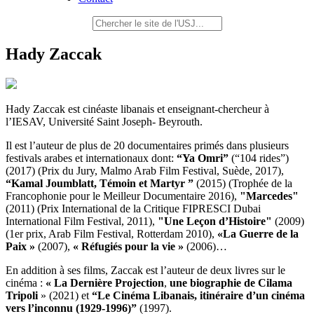
Hady Zaccak
Hady Zaccak est cinéaste libanais et enseignant-chercheur à
l’IESAV, Université Saint Joseph- Beyrouth.
Il est l’auteur de plus de 20 documentaires primés dans plusieurs
festivals arabes et internationaux dont:
“Ya Omri”
(“104 rides”)
(2017) (Prix du Jury, Malmo Arab Film Festival, Suède, 2017),
“Kamal Joumblatt, Témoin et Martyr ”
(2015) (Trophée de la
Francophonie pour le Meilleur Documentaire 2016),
"Marcedes"
(2011) (Prix International de la Critique FIPRESCI Dubai
International Film Festival, 2011),
"Une Leçon d’Histoire"
(2009)
(1er prix, Arab Film Festival, Rotterdam 2010),
«La Guerre de la
Paix »
(2007),
« Réfugiés pour la vie »
(2006)…
En addition à ses films, Zaccak est l’auteur de deux livres sur le
cinéma :
« La Dernière Projection
,
une biographie de Cilama
Tripoli
» (2021) et
“Le Cinéma Libanais, itinéraire d’un cinéma
vers l’inconnu (1929-1996)”
(1997).