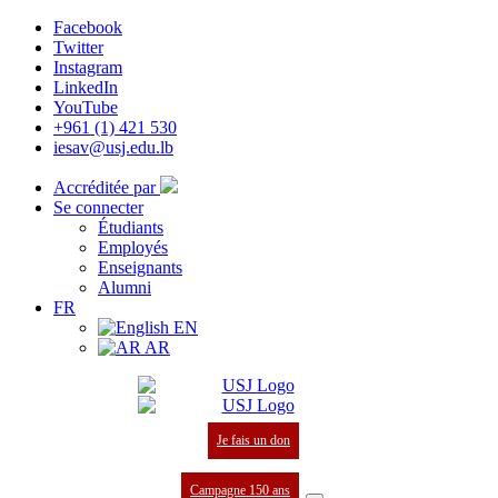
Facebook
Twitter
Instagram
LinkedIn
YouTube
+961 (1) 421 530
iesav@usj.edu.lb
Accréditée par
Se connecter
Étudiants
Employés
Enseignants
Alumni
FR
EN
AR
Je fais un don
Campagne 150 ans