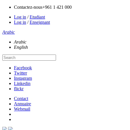
Contactez-nous
+961 1 421 000
Log in
/
Etudiant
Log in
/
Enseignant
Arabic
Arabic
English
Facebook
Twitter
Instagram
Linkedin
flickr
Contact
Annuaire
Webmail