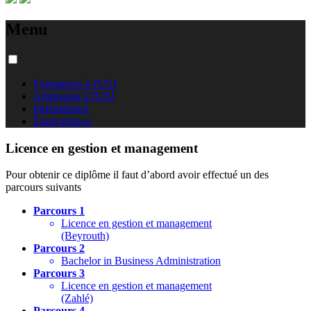
Menu
Formations à l'USJ
Admission à l'USJ
International
Équivalences
Licence en gestion et management
Pour obtenir ce diplôme il faut d’abord avoir effectué un des
parcours suivants
Parcours 1
Licence en gestion et management
(Beyrouth)
Parcours 2
Bachelor in Business Administration
Parcours 3
Licence en gestion et management
(Zahlé)
Parcours 4