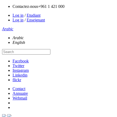
Contactez-nous
+961 1 421 000
Log in
/
Etudiant
Log in
/
Enseignant
Arabic
Arabic
English
Facebook
Twitter
Instagram
Linkedin
flickr
Contact
Annuaire
Webmail