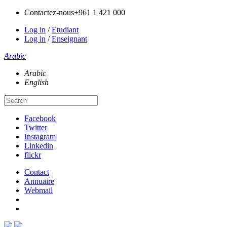
Contactez-nous
+961 1 421 000
Log in
/
Etudiant
Log in
/
Enseignant
Arabic
Arabic
English
Facebook
Twitter
Instagram
Linkedin
flickr
Contact
Annuaire
Webmail