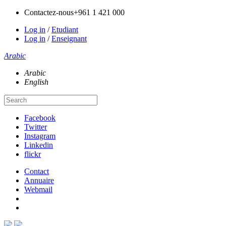
Contactez-nous
+961 1 421 000
Log in
/
Etudiant
Log in
/
Enseignant
Arabic
Arabic
English
Facebook
Twitter
Instagram
Linkedin
flickr
Contact
Annuaire
Webmail