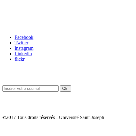
Carrefour des médias sociaux
Facebook
Twitter
Instagram
Linkedin
flickr
Newsletter / USJ Culture
Newsletter / USJ Nouvelles
©2017 Tous droits réservés - Université Saint-Joseph
Album Photos