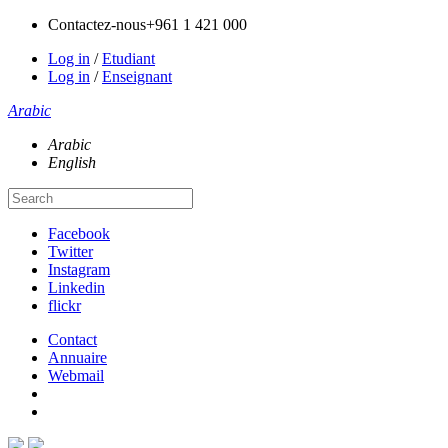
Contactez-nous
+961 1 421 000
Log in
/
Etudiant
Log in
/
Enseignant
Arabic
Arabic
English
Facebook
Twitter
Instagram
Linkedin
flickr
Contact
Annuaire
Webmail