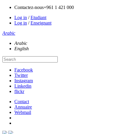
Contactez-nous
+961 1 421 000
Log in
/
Etudiant
Log in
/
Enseignant
Arabic
Arabic
English
Facebook
Twitter
Instagram
Linkedin
flickr
Contact
Annuaire
Webmail