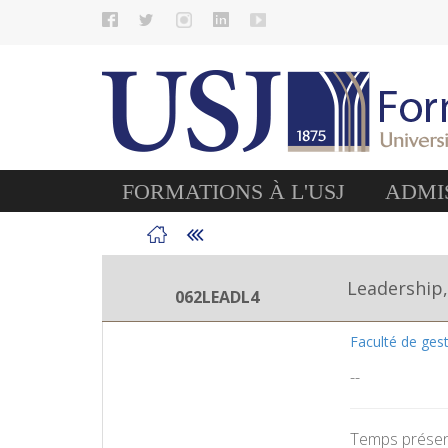
FORMATIONS À L'USJ
ADMIS
Leadership,
062LEADL4
Faculté de ges
--
Temps présent