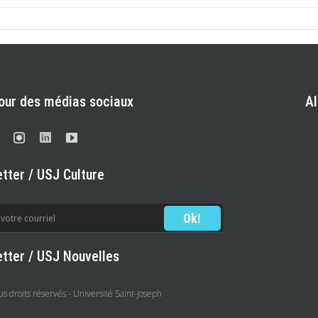
our des médias sociaux
A
tter / USJ Culture
tter / USJ Nouvelles
 droits réservés - Université Saint-Joseph