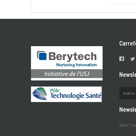
Carref
Newsle
Newsle
©2017 Tous