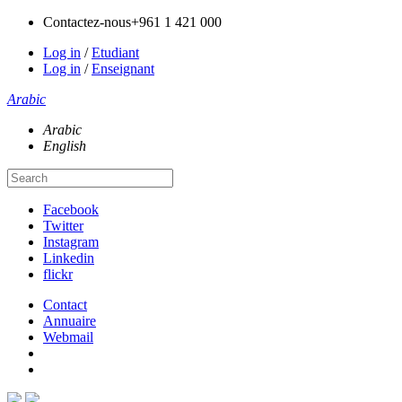
Contactez-nous
+961 1 421 000
Log in
/
Etudiant
Log in
/
Enseignant
Arabic
Arabic
English
Facebook
Twitter
Instagram
Linkedin
flickr
Contact
Annuaire
Webmail