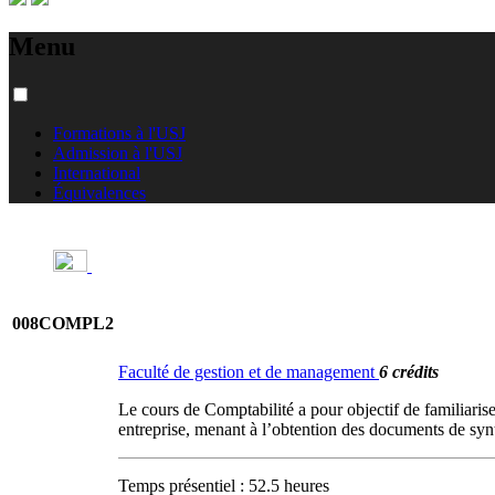
Menu
Formations à l'USJ
Admission à l'USJ
International
Équivalences
008COMPL2
Faculté de gestion et de management
6 crédits
Le cours de Comptabilité a pour objectif de familiarise
entreprise, menant à l’obtention des documents de synt
Temps présentiel : 52.5 heures