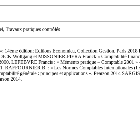
l, Travaux pratiques contrôlés
é »; 14ème édition; Editions Economica, Collection Gestion, Paris
 1986. DICK Wolfgang et MISSONIER-PIERA Franck « Comptabilité f
Paris 2000. LEFEBVRE Francis : « Mémento pratique – Comptable 20
2001. RAFFOURNIER B. : « Les Normes Comptables Internationales (I.
ilité générale : principes et applications ». Pearson 2014 SA
earson 2014.