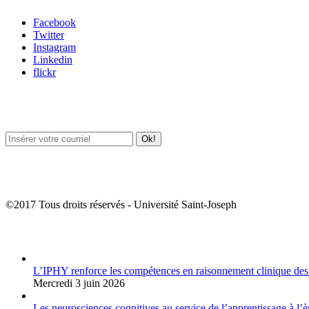
Facebook
Twitter
Instagram
Linkedin
flickr
Newsletter / USJ Culture
Newsletter / USJ Nouvelles
©2017 Tous droits réservés - Université Saint-Joseph
Album Photos
L’IPHY renforce les compétences en raisonnement clinique des
Mercredi 3 juin 2026
Les neurosciences cognitives au service de l’apprentissage à l’è