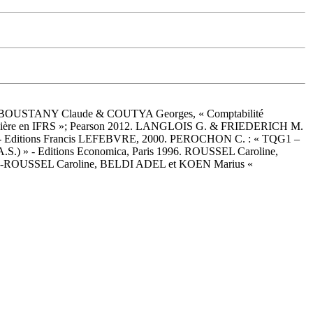
 2018 BOUSTANY Claude & COUTYA Georges, « Comptabilité
inancière en IFRS »; Pearson 2012. LANGLOIS G. & FRIEDERICH M.
01 » - Editions Francis LEFEBVRE, 2000. PEROCHON C. : « TQG1 –
A.S.) » - Editions Economica, Paris 1996. ROUSSEL Caroline,
RGIS-ROUSSEL Caroline, BELDI ADEL et KOEN Marius «