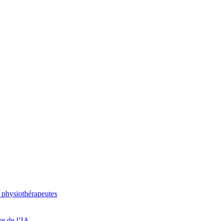
 physiothérapeutes
re de l’IA