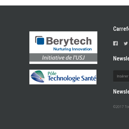
Carref
Newsle
Newsle
©2017 Tous