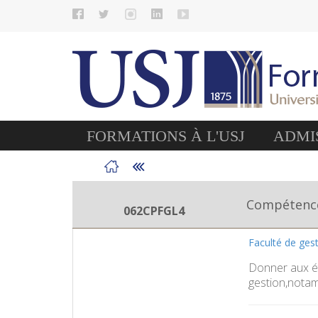
FORMATIONS À L'USJ
ADMIS
Compétence
062CPFGL4
Faculté de ges
Donner aux é
gestion,notam