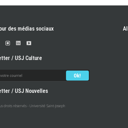
our des médias sociaux
A
tter / USJ Culture
tter / USJ Nouvelles
 droits réservés - Université Saint-Joseph