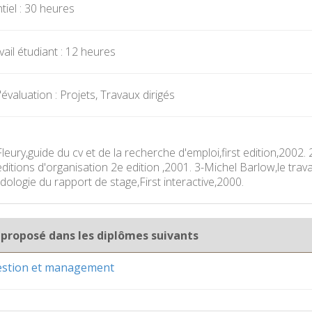
iel : 30 heures
ail étudiant : 12 heures
valuation : Projets, Travaux dirigés
Fleury,guide du cv et de la recherche d'emploi,first edition,200
editions d'organisation 2e edition ,2001. 3-Michel Barlow,le tra
ologie du rapport de stage,First interactive,2000.
 proposé dans les diplômes suivants
gestion et management