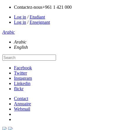
Contactez-nous
+961 1 421 000
Log in
/
Etudiant
Log in
/
Enseignant
Arabic
Arabic
English
Facebook
Twitter
Instagram
Linkedin
flickr
Contact
Annuaire
Webmail