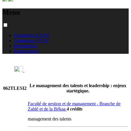
Menu
Formations à l'USJ
Admission à l'USJ
International
Équivalences
Le management des talents et leadership : enjeux
062TLESI2
startégique.
Faculté de gestion et de management - Branche de
Zahlé et de la Békaa
4 crédits
management des talents