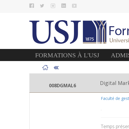
FORMATIONS À L'USJ
ADMIS
Digital Mar
008DGMAL6
Faculté de ge
.
Temps présent