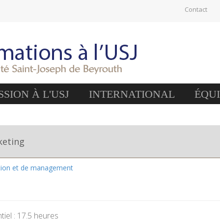
Contact
SION À L'USJ
INTERNATIONAL
ÉQU
keting
stion et de management
iel : 17.5 heures