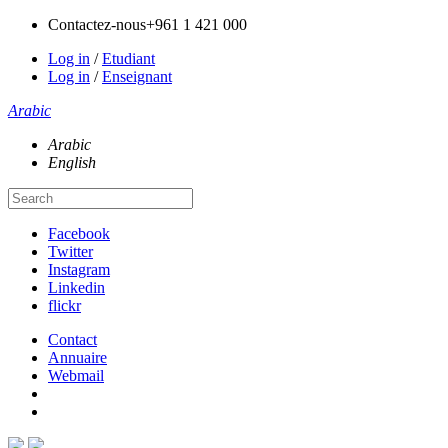
Contactez-nous
+961 1 421 000
Log in
/
Etudiant
Log in
/
Enseignant
Arabic
Arabic
English
Facebook
Twitter
Instagram
Linkedin
flickr
Contact
Annuaire
Webmail